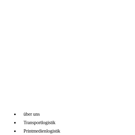
ÜBER GS TRANSPORTE
Im Jahr 1999 gründeten wir die Firma GS Transporte als
Einzelunternehmen mit Sitz in Burg (Spreewald). Seit der
Gründung sind wir im nationalen und internationalen
Fernverkehr tätig. Zu unserem Fuhrpark gehören derzeit 52
Sattelzugmaschinen mit Plane-, Kühler- und Kofferaufliegern.
LINKS
über uns
Transportlogistik
Printmedienlogistik